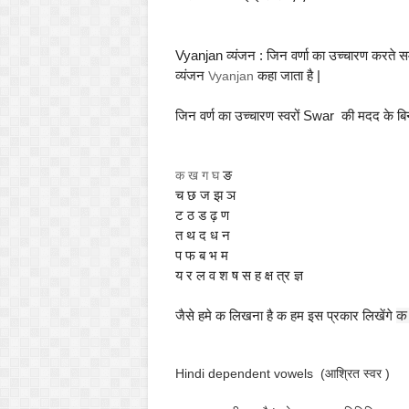
V
yanjan व्यंजन : जिन वर्णा का उच्चारण करते 
व्यंजन
कहा जाता है |
V
yanjan
जिन वर्ण का उच्चारण स्वरों
Swar
की मदद के बिना 
ङ
क ख ग घ
च छ ज झ ञ
ट ठ ड ढ़ ण
त थ द ध न
प फ ब भ म
य र ल व श ष स ह क्ष त्र ज्ञ
जैसे हमे क लिखना है क हम इस प्रकार लिखेंगे
क
Hindi dependent vowels (आश्रित स्वर )