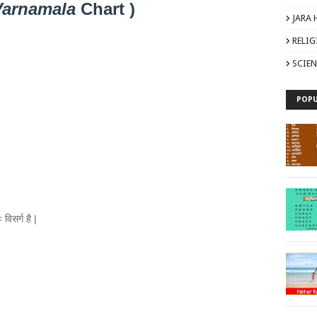
Varnamala
Chart )
JARA 
RELI
SCIEN
POPU
िसर्ग है |