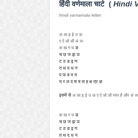
हिंदी वर्णमाला चार्ट (
Hindi 
hindi varnamala
letter
अ आ इ ई उ ऊ
ए ऐ ओ औ अं अः
ङ
क ख ग घ
च छ ज झ ञ
ट ठ ड ढ़ ण
त थ द ध न
प फ ब भ म
य र ल व श ष स ह क्ष त्र ज्ञ
इसमें से
अ आ इ ई उ ऊ ए ऐ ओ औ स्वर है और अं अः व
ङ
क ख ग घ
च छ ज झ ञ
ट ठ ड ढ़ ण
त थ द ध न