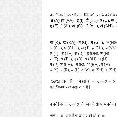
दोस्तों आपने ऊपर में जाना हिंदी वर्णमाला के बारे में अ
अ (A),आ (AA), इ (I), ई (EE), उ (U), ऊ
ए (E), ऐ (AI), ओ (O), औ (AU), अं (AN), 
क (K), ख (KA), ग (G), घ (GH),
ङ (N
च (CH), छ (CHH), ज (J), झ (JH), ञ (YN)
ट (T), ठ (TH), ड (D), ढ़ (DH), ण (N)
त (T), थ (TH), द (D), ध (DH), न (N)
प (P,) फ (PH), ब (B), भ (BH), म (M)
य (Y), र (R), ल (L), व (V), श (SH), ष (SH)
Swar स्वर : जिन वर्ण (शब्द ) का उच्चारण करते 
इसे
Swar
स्वर कहा जाता है |
वे वर्ण जिसका उच्चारण के लिए किसी अन्य वर्ण का नि
जैसे - अ आ इ ई उ ऊ ए ऐ ओ औ अं
अः