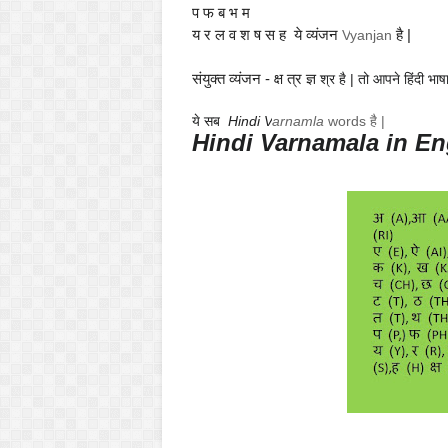
प फ ब भ म
य र ल व श ष स ह ये व्यंजन
है |
V
yanjan
संयुक्त व्यंजन - क्ष त्र ज्ञ
श्र है | तो आपने हिंदी भाषा
ये सब
Hindi V
arnamla
words है |
Hindi Varnamala in E